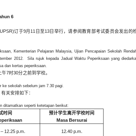
ahun 6
(UPSR)
订于
9
月
11
日至
13
日举行，请参阅教育部考试委员会发出的
ksaan, Kementerian Pelajaran Malaysia, Ujian Pencapaian Sekolah Rend
ember 2012. Sila rujuk kepada Jadual Waktu Peperiksaan yang diedarka
a dan kertas peperiksaan.
上午
7
时
30
分之前到学校。
 ke sekolah sebelum jam 7.30 pagi.
，有关安排如下：
n ditamatkan seperti ketetapan berikut:
试时间
预计学生离开学校时间
eperiksaan
Masa Bersurai
 – 12.25 p.m.
12.40 p.m.