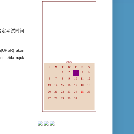
检定考试时间
ah(UPSR) akan
n. Sila rujuk
2026
S
M
T
W
T
F
S
1
2
3
4
5
6
7
8
9
10
11
12
13
14
15
16
17
18
19
20
21
22
23
24
25
26
27
28
29
30
31