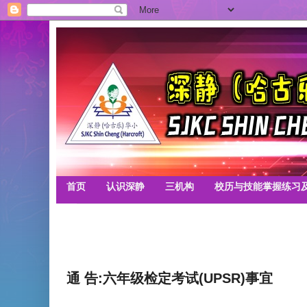
首页
认识深静
三机构
校历与技能掌握练习
通 告:六年级检定考试(UPSR)事宜