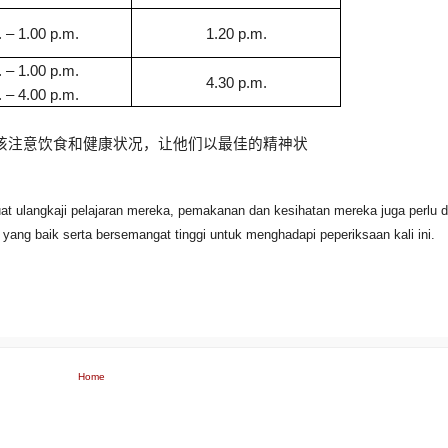
 – 1.00 p.m.
1.20 p.m.
 – 1.00 p.m.
4.30 p.m.
 – 4.00 p.m.
该注意饮食和健康状况，让他们以最佳的精神状
 ulangkaji pelajaran mereka, pemakanan dan kesihatan mereka juga perlu di
ang baik serta bersemangat tinggi untuk menghadapi peperiksaan kali ini.
Home