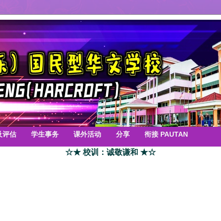
及评估
学生事务
课外活动
分享
衔接 PAUTAN
☆★ 校训：诚敬谦和 ★☆