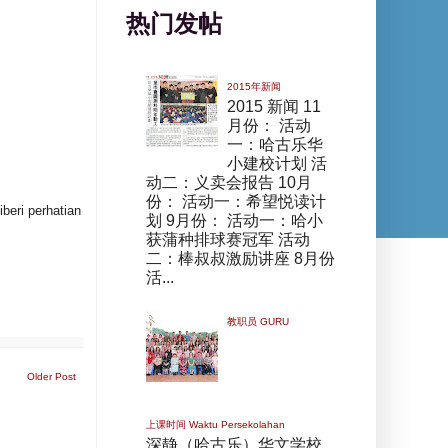
热门发帖
2015年新闻
2015 新闻 11
月份： 活动
一：哈古乐华
小建校计划 活
动二：义卖会报告 10月
份： 活动一：希望悦读计
beri perhatian
划 9月份： 活动一：哈小
获蒲种排球赛冠军 活动
二：棒叔叔激励讲座 8月份
活...
教职员 GURU
Older Post
上课时间 Waktu Persekolahan
深静（哈古乐）华文学校