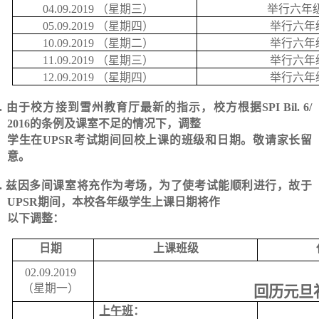
04.09.2019
（星期三）
举行六年级
05.09.2019
（星期四）
举行六年
10.09.2019
（星期二）
举行六年
11.09.2019
（星期三）
举行六年
12.09.2019
（星期四）
举行六年
.
由于校方接到雪州教育厅最新的指示，校方根据
SPI Bil. 6/
2016
的条例及课室不足的情况下，调整
学生在
UPSR
考试期间回校上课的班级和日期。敬请家长留
意。
.
兹因多间课室将充作为考场，为了使考试能顺利进行，故于
UPSR
期间，本校各年级学生上课日期将作
以下调整：
日期
上课班级
02.09.2019
（星期一）
回历元旦
上午班
：