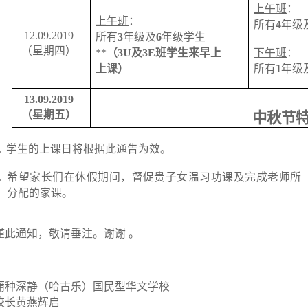
上午班
：
上午班
：
所有
4
年级
12.09.2019
所有
3
年级及
6
年级学生
（星期四）
**
（3U及3E班学生来早上
下午班
：
上课）
所有
1
年级
13.09.2019
（星期五）
中秋节
.
学生的上课日将根据此通告为效。
.
希望家长们在休假期间，督促贵子女温习功课及完成老师所
分配的家课。
谨此通知，敬请垂注。谢谢 。
蒲种深静（哈古乐）国民型华文学校
校长黄燕辉启