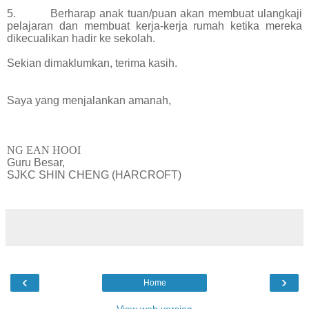
5. Berharap anak tuan/puan akan membuat ulangkaji
pelajaran dan membuat kerja-kerja rumah ketika mereka
dikecualikan hadir ke sekolah.
Sekian dimaklumkan, terima kasih.
Saya yang menjalankan amanah,
NG EAN HOOI
Guru Besar,
SJKC SHIN CHENG (HARCROFT)
‹
›
Home
View web version