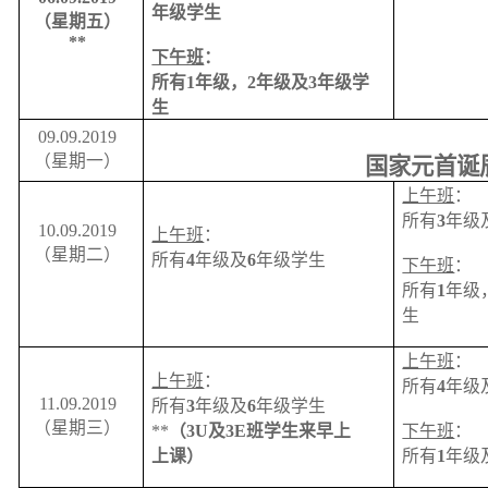
年级学生
（星期五）
**
下午班
：
所有
1
年级，
2
年级及
3
年级学
生
09.09.2019
（星期一）
国家元首诞
上午班
：
所有
3
年级
10.09.2019
上午班
：
（星期二）
所有
4
年级及
6
年级学生
下午班
：
所有
1
年级
生
上午班
：
上午班
：
所有
4
年级
11.09.2019
所有
3
年级及
6
年级学生
（星期三）
**
（3U及3E班学生来早上
下午班
：
上课）
所有
1
年级