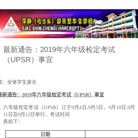
最新通告：2019年六年级检定考试
（UPSR）事宜
致：全体学生家长
最新通告：
2019
年六年级检定考试（
UPSR
）事宜
.
六年级检定考试（
UPSR
）订于
9
月
4
日
,9
月
5
日，
9
月
10
日
,9
月
11
日及
9
月
12
日举行，考试时间
表如下：
日期