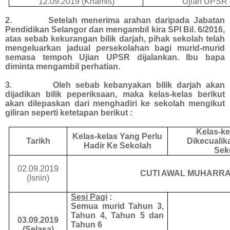
12.09.2019 (Khamis)
Ujian UPSR 
2. Setelah menerima arahan daripada Jabatan
Pendidikan Selangor dan mengambil kira SPI Bil. 6/2016,
atas sebab kekurangan bilik darjah, pihak sekolah telah
mengeluarkan jadual persekolahan bagi murid-murid
semasa tempoh Ujian UPSR dijalankan. Ibu bapa
diminta mengambil perhatian.
3. Oleh sebab kebanyakan bilik darjah akan
dijadikan bilik peperiksaan, maka kelas-kelas berikut
akan dilepaskan dari menghadiri ke sekolah mengikut
giliran seperti ketetapan berikut :
Kelas-ke
Kelas-kelas Yang Perlu
Tarikh
Dikecualik
Hadir Ke Sekolah
Sek
02.09.2019
CUTI AWAL MUHARRA
(Isnin)
Sesi Pagi
:
Semua murid Tahun 3
,
Tahun 4, Tahun 5 dan
03.09.2019
Tahun 6
(Selasa)