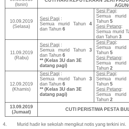
CUTI HARI KEPUTERAAN SERI PAD
(Isnin)
AGUN
Sesi Pagi
:
Semua muri
Sesi Pagi
:
10.09.2019
Tahun
5
Semua murid Tahun
4
(Selasa)
Sesi Petang
:
dan Tahun
6
Semua murid 
dan Tahun
3
Sesi Pagi
:
Sesi Pagi
:
Semua muri
Semua murid Tahun
3
11.09.2019
Tahun
5
dan Tahun
6
(Rabu)
Sesi Petang
:
** (Kelas 3U dan 3E
Semua muri
datang pagi)
Tahun
2
Sesi Pagi
:
Sesi Pagi
:
Semua murid Tahun
3
Semua muri
12.09.2019
dan Tahun
6
Tahun
5
(Khamis)
**
(Kelas 3U dan 3E
Sesi Petang
:
datang pagi)
Semua muri
Tahun
2
13.09.2019
CUTI PERISTIWA PESTA B
(Jumaat)
4. Murid hadir ke sekolah mengikut notis yang terkini ini.