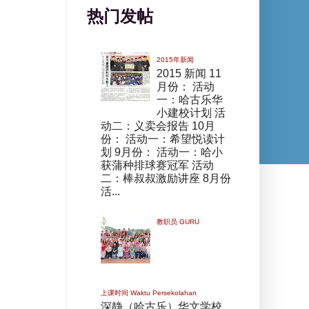
热门发帖
2015年新闻
2015 新闻 11
月份： 活动
一：哈古乐华
小建校计划 活
动二：义卖会报告 10月
份： 活动一：希望悦读计
划 9月份： 活动一：哈小
获蒲种排球赛冠军 活动
二：棒叔叔激励讲座 8月份
活...
教职员 GURU
上课时间 Waktu Persekolahan
深静（哈古乐）华文学校