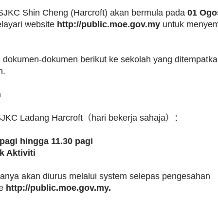
C Shin Cheng (Harcroft) akan bermula pada
01
Ogo
elayari website
http://public.moe.gov.my
untuk menyem
kumen-dokumen berikut ke sekolah yang ditempatka
n.
n
C Ladang Harcroft
（
hari bekerja sahaja
）：
 : 8.30 pagi hingga 11.30 pagi
viti
 akan diurus melalui system selepas pengesahan
te
http://public.moe.gov.my.