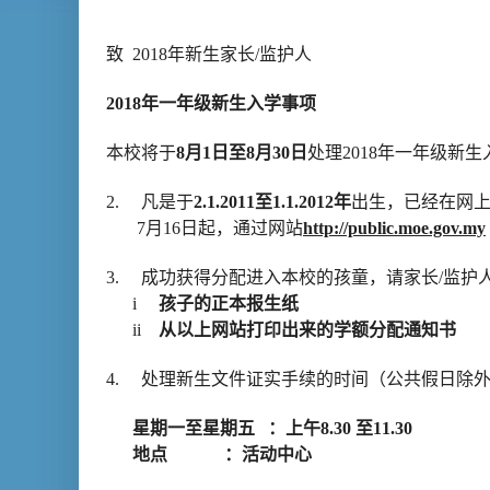
致
2018
年新生家长
/
监护人
2018
年一年级新生入学事项
本校将于
8
月
1
日至
8
月
30
日
处理
2018
年一年级新生
2.
凡是于
2.1.2011
至
1.1.2012
年
出生，已经在网
7
月
16
日起，
通过网站
http://public.moe.gov.my
3.
成功获得分配进入本校的孩童，请家长
/
监护
i
孩子的正本报生纸
ii
从以上网站打印出来的学额分配通知书
4.
处理新生文件证实手续的时间（公共假日除
星期一至星期五
：上午
8.30
至
11.30
地点
：活动中心