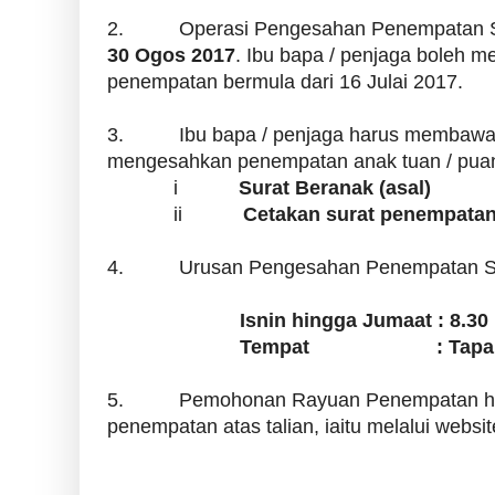
2. Operasi Pengesahan Penempatan SJK
30 Ogos 2017
. Ibu bapa / penjaga boleh m
penempatan bermula dari 16 Julai 2017.
3. Ibu bapa / penjaga harus membawa do
mengesahkan penempatan anak tuan / pua
i
Surat Beranak (asal)
ii
Cetakan surat penempata
4. Urusan Pengesahan Penempatan SJK
Isnin hingga Jumaat
Tempat : Tapak Akti
5. Pemohonan Rayuan Penempatan hanya
penempatan atas talian, iaitu melalui websi