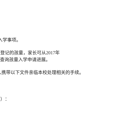
入学事项。
上登记的孩童，家长可从
2017
年
查询孩童入学申请进展。
人携带以下文件亲临本校处理相关的手续。
外）：