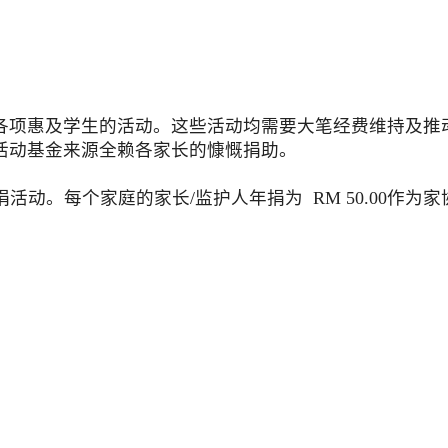
各
项
惠及
学
生的活
动
。
这
些活
动
均需要大
笔经费维
持及推
活
动
基金
来
源全
赖
各家
长
的慷慨捐助。
捐活
动
。
每
个
家庭的
家
长
/
监护
人
年捐
为
RM 50.00
作
为
家
njaga