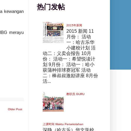
热门发帖
nca kewangan
2015年新闻
2015 新闻 11
PIBG merayu
月份： 活动
一：哈古乐华
小建校计划 活
动二：义卖会报告 10月
份： 活动一：希望悦读计
划 9月份： 活动一：哈小
获蒲种排球赛冠军 活动
二：棒叔叔激励讲座 8月份
活...
教职员 GURU
Older Post
上课时间 Waktu Persekolahan
深静（哈古乐）华文学校