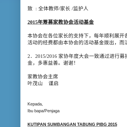
致
:
全体
教师
/
家
长
/
监护
人
2015
年
筹
募家
教协会
活
动
基金
本
协会
在各位家
长
的支持下，每年
顺
利展
开
活
动
的
经费
都由本
协会
的活
动
基金
拨
出，而
2
．
2015/2016
家
协
年度大
会
一致通
过进
行募
金
，多惠益善。
谢谢
！
家
教协会
主席
叶茂山
谨启
Kepada,
Ibu bapa/Pe
KUTIPAN SUMBANGAN TABUNG PIBG 2015