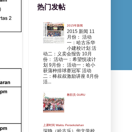
热门发帖
2015年新闻
2015 新闻 11
月份： 活动
一：哈古乐华
小建校计划 活
动二：义卖会报告 10月
份： 活动一：希望悦读计
划 9月份： 活动一：哈小
获蒲种排球赛冠军 活动
二：棒叔叔激励讲座 8月份
活...
教职员 GURU
上课时间 Waktu Persekolahan
深静（哈古乐）华文学校