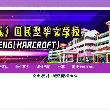
及评估
学生事务
课外活动
分享
衔接 PAUTAN
☆★ 校训：诚敬谦和 ★☆
）