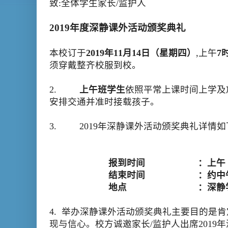
致
:
全体学生家长
/
监护人
2019
年度深静课外活动颁奖典礼
本校订于
2019
年
11
月
14
日
（星期四）
,
上午
7
须穿戴整齐校服到校。
2.
上午班学生
依照平常上课时间上学及
安排交通并
准时接载孩子。
3. 2019
年深静课外活动颁奖典礼
详情如
报到时间
：上午
结束时间
：约中
地点
：深静
4.
举办深静课外活动颁奖典礼主要目的是肯
现与信心。校方诚邀家长
/
监护人出席
2019
年