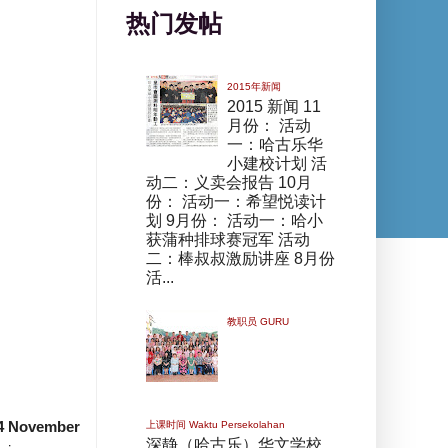
热门发帖
2015年新闻
2015 新闻 11
月份： 活动
一：哈古乐华
小建校计划 活
动二：义卖会报告 10月
份： 活动一：希望悦读计
划 9月份： 活动一：哈小
获蒲种排球赛冠军 活动
二：棒叔叔激励讲座 8月份
活...
教职员 GURU
4
November
上课时间 Waktu Persekolahan
深静（哈古乐）华文学校