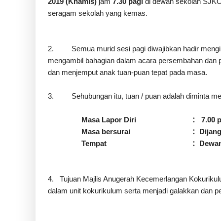
201
9
(
Khamis
)
jam
7.
3
0 pagi
di dewan sekolah SJKC
seragam sekolah yang kemas.
2.
Semua murid
sesi pagi
diwajibkan hadir
mengik
mengambil bahagian dalam acara
persembahan dan p
dan menjemput anak tuan-puan tepat pada masa.
3
.
Sehubungan itu, tuan / puan adalah diminta me
Masa Lapor Diri
：
7.00 
Masa bersurai
：
Dijan
Tempat
：
Dewan
4
. Tujuan
Majlis Anugerah Kecemerlangan Kokuriku
dalam unit kokurikulum serta menjadi galakkan dan p