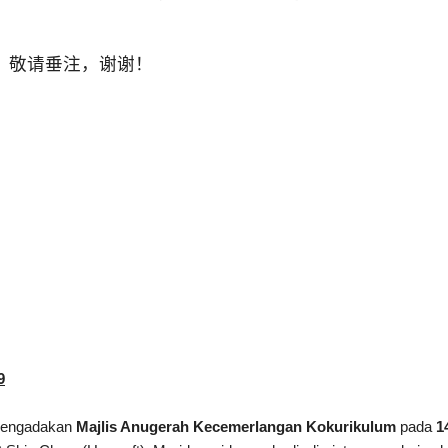
，敬请垂注，谢谢！
pa/penjaga
9
 mengadakan
Majlis Anugerah Kecemerlangan Kokurikulum
pada
1