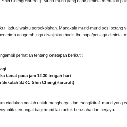
 Shin Cheng(Harcroft)
.
Murid-murid yang hadir diminta memakai pak
ut jadual waktu persekolahan
.
Manakala m
urid-murid
sesi petang
y
enerima anugerah
juga diwajibkan hadir.
Ibu bapa/penjaga diminta
m
ngambil perhatian tentang ketetapan berikut :
pagi
gka tamat pada jam 1
2
.30
tengah hari
 Sekolah SJKC Shin Cheng(Harcroft)
lum
diadakan adalah untuk
menghargai dan mengiktiraf
murid yang c
enyuntik semangat bagi murid lain untuk berusaha dan berjaya.