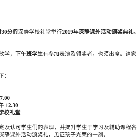
时
30
分
假深静学校礼堂举行
2019
年深静课外活动颁奖典礼
放学，
下午班学生
有参加表演及领奖者，也须出席。
请家
下：
7.00
午
12.30
学校礼堂
定及认可学生们的表现，并提升学生于学习及辅助课程各
深静课外活动颁奖礼，见证孩子光荣的一刻。