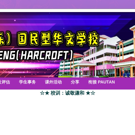
及评估
学生事务
课外活动
分享
衔接 PAUTAN
☆★ 校训：诚敬谦和 ★☆