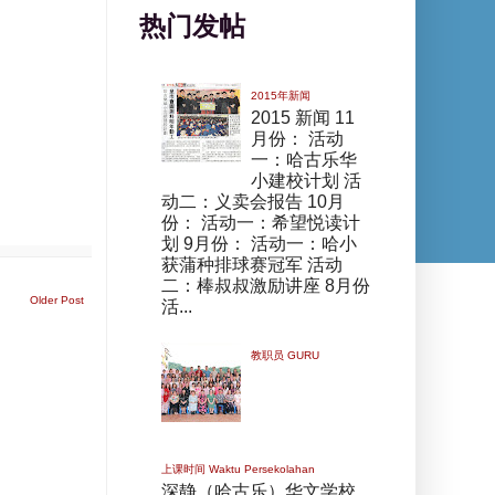
热门发帖
2015年新闻
2015 新闻 11
月份： 活动
一：哈古乐华
小建校计划 活
动二：义卖会报告 10月
份： 活动一：希望悦读计
划 9月份： 活动一：哈小
获蒲种排球赛冠军 活动
二：棒叔叔激励讲座 8月份
Older Post
活...
教职员 GURU
上课时间 Waktu Persekolahan
深静（哈古乐）华文学校